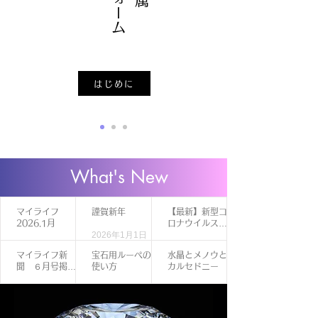
はじめに
What's New
マイライフ
謹賀新年
【最新】新型コ
2026.1月
ロナウイルス感
2026年1月1日
染症対策につい
1月2日
2022年12月12日
て
マイライフ新
宝石用ルーペの
水晶とメノウと
聞 ６月号掲載
使い方
カルセドニー
の広告です。
2022年12月12日
2022年12月12日
2022年12月12日