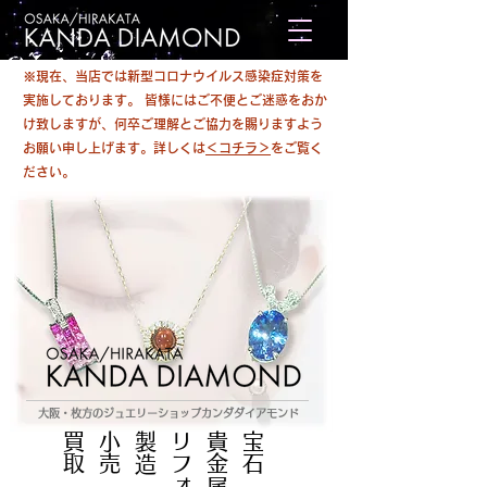
※現在、当店では新型コロナウイルス感染症対策を
実施しております。 皆様にはご不便とご迷惑をおか
け致しますが、何卒ご理解とご協力を賜りますよう
お願い申し上げます。詳しくは
＜コチラ＞
をご覧く
ださい。
大阪・枚方のジュエリーショップカンダダイアモンド
買取
小売
製造
リフォーム
貴金属
​宝石