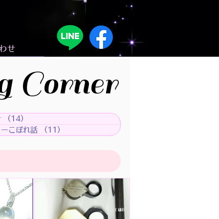
わせ
g Corner
せ
（14）
14件の記事
リーこぼれ話
（11）
11件の記事