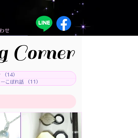
わせ
g Corner
せ
（14）
14件の記事
リーこぼれ話
（11）
11件の記事