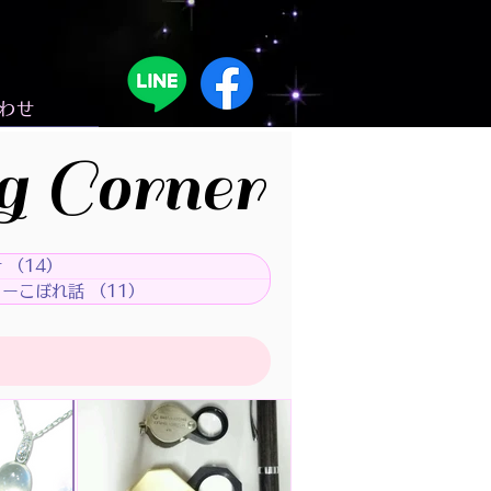
わせ
g Corner
せ
（14）
14件の記事
リーこぼれ話
（11）
11件の記事