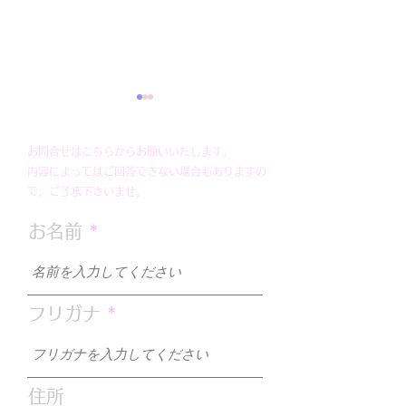
お問合せはこちらからお願いいたします。
内容によってはご回答できない場合もありますの
謹賀新年
で、ご了承下さいませ。
お名前
【最新】新型コ
ルス感染症対策
フリガナ
住所