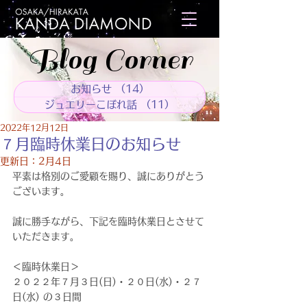
Blog Corner
お知らせ
（14）
14件の記事
ジュエリーこぼれ話
（11）
11件の記事
2022年12月12日
７月臨時休業日のお知らせ
更新日：
2月4日
平素は格別のご愛顧を賜り、誠にありがとう
ございます。
誠に勝手ながら、下記を臨時休業日とさせて
いただきます。
＜臨時休業日＞
２０２２年７月３日(日)・２０日(水)・２７
日(水) の３日間