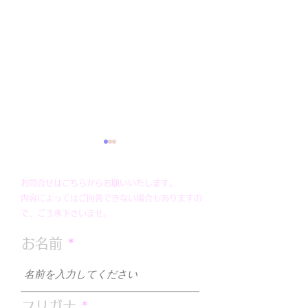
お問合せはこちらからお願いいたします。
内容によってはご回答できない場合もありますの
謹賀新年
で、ご了承下さいませ。
お名前
【最新】新型コ
ルス感染症対策
フリガナ