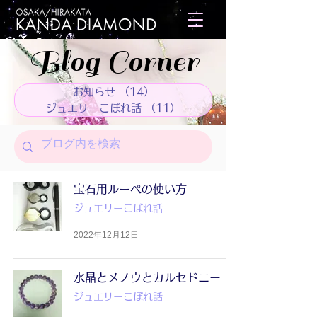
Blog Corner
お知らせ
（14）
14件の記事
ジュエリーこぼれ話
（11）
11件の記事
宝石用ルーペの使い方
ジュエリーこぼれ話
2022年12月12日
水晶とメノウとカルセドニー
ジュエリーこぼれ話